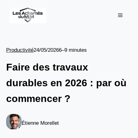
Aller
au
Menu
contenu
Productivité
24/05/2026
6–9 minutes
Faire des travaux
durables en 2026 : par où
commencer ?
Étienne Morellet