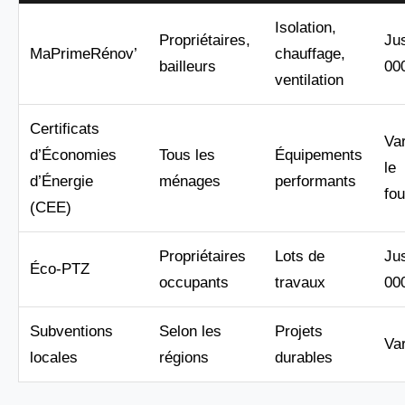
Isolation,
Propriétaires,
Ju
MaPrimeRénov’
chauffage,
bailleurs
00
ventilation
Certificats
Var
d’Économies
Tous les
Équipements
le
d’Énergie
ménages
performants
fou
(CEE)
Propriétaires
Lots de
Ju
Éco-PTZ
occupants
travaux
00
Subventions
Selon les
Projets
Var
locales
régions
durables