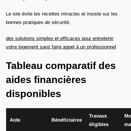
Le site évite les recettes miracles et insiste sur les
bonnes pratiques de sécurité.
des solutions simples et efficaces pour entretenir
votre logement sans faire appel à un professionnel
Tableau comparatif des
aides financières
disponibles
Travaux
Mo
Aide
Bénéficiaires
éligibles
ma