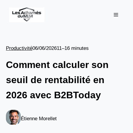
Aller
au
Menu
contenu
Productivité
06/06/2026
11–16 minutes
Comment calculer son
seuil de rentabilité en
2026 avec B2BToday
Étienne Morellet