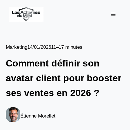
Aller
au
Menu
contenu
Marketing
14/01/2026
11–17 minutes
Comment définir son
avatar client pour booster
ses ventes en 2026 ?
Étienne Morellet